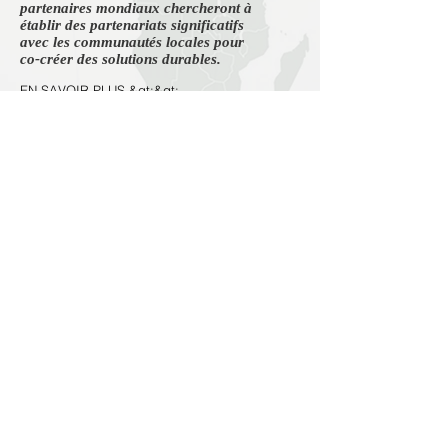
partenaires mondiaux chercheront à
établir des partenariats significatifs
avec les communautés locales pour
co-créer des solutions durables.
EN SAVOIR PLUS &gt;&gt;
PARRAINAGE
PRESTATIONS
DE SERVICE
Planification de projet
Evaluation de projet
Formation du personnel de l'agence
Formation au renforcement des capacités
Suivi post-projet
​​Durabilité