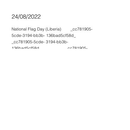
24/08/2022
National Flag Day (Liberia) _cc781905-
5cde-3194-bb3b- 136bad5cf58d_
_cc781905-5cde- 3194-bb3b-
136bad5cf58d_ _cc781905-
5cde-3194 -bb3b-136bad5cf58d_
_cc781905-5cde-3194-bb3b-
136bad5cf58d _ Monrovia, Liberia
11-3-2022
Thanksgiving Day (Liberia)
_cc781905-5cde-3194 -bb3b-
136bad5cf58d_ _cc781905 -5cde-
3194-bb3b-136bad5cf58d_